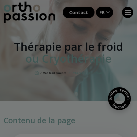
Contact
FR
Thérapie par le froid
ou Cryothérapie
/
Vos traitements
/
Thérapie par le froid
Contenu de la page