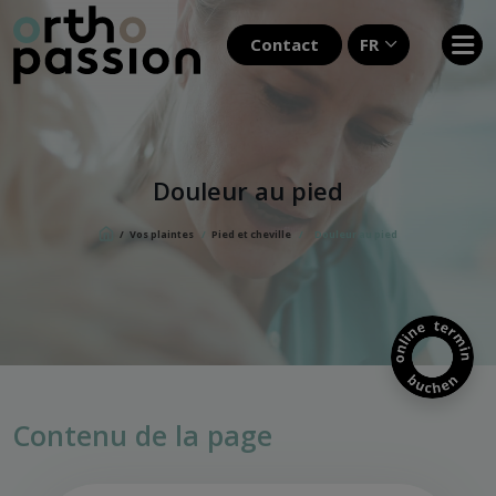
Contact
FR
Douleur au pied
/
Vos plaintes
/
Pied et cheville
/
Douleur au pied
Contenu de la page