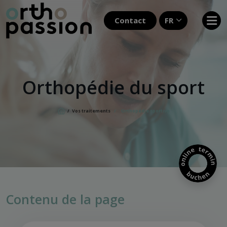
Contact
FR
Orthopédie du sport
/
Vos traitements
/
Orthopédie sportive
Contenu de la page