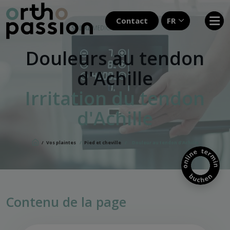
Contact
FR
Douleurs au tendon
d'Achille
Irritation du tendon
d'Achille
/
Vos plaintes
/
Pied et cheville
/
Douleur au tendon d'Achille
Contenu de la page