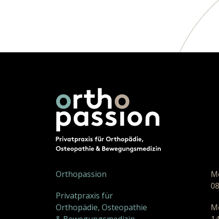
Orthopassion
Mo
08
Privatpraxis für
Orthopädie, Osteopathie
Mo