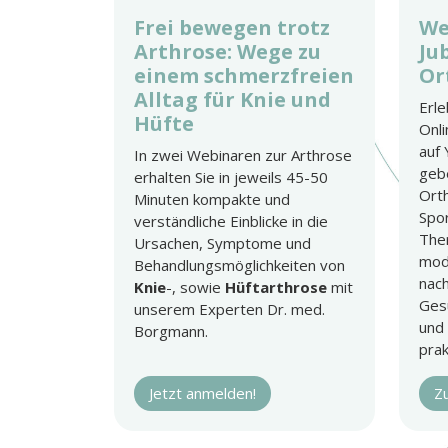
Frei bewegen trotz
We
Arthrose: Wege zu
Ju
einem schmerzfreien
Or
Alltag für Knie und
Erl
Hüfte
Onli
auf
In zwei Webinaren zur Arthrose
gebe
erhalten Sie in jeweils 45-50
Ort
Minuten kompakte und
Spo
verständliche Einblicke in die
The
Ursachen, Symptome und
mod
Behandlungsmöglichkeiten von
nach
Knie
-, sowie
Hüftarthrose
mit
Ges
unserem Experten Dr. med.
und 
Borgmann.
prak
Jetzt anmelden!
Z