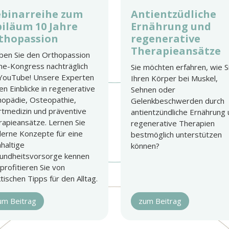
binarreihe zum
Antientzüdliche
biläum 10 Jahre
Ernährung und
thopassion
regenerative
Therapieansätze
eben Sie den Orthopassion
ne-Kongress nachträglich
Sie möchten erfahren, wie S
 YouTube! Unsere Experten
Ihren Körper bei Muskel,
n Einblicke in regenerative
Sehnen oder
hopädie, Osteopathie,
Gelenkbeschwerden durch
rtmedizin und präventive
antientzündliche Ernährung
rapieansätze. Lernen Sie
regenerative Therapien
erne Konzepte für eine
bestmöglich unterstützen
haltige
können?
undheitsvorsorge kennen
profitieren Sie von
tischen Tipps für den Alltag.
um Beitrag
zum Beitrag