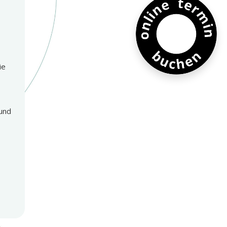
ie
 und